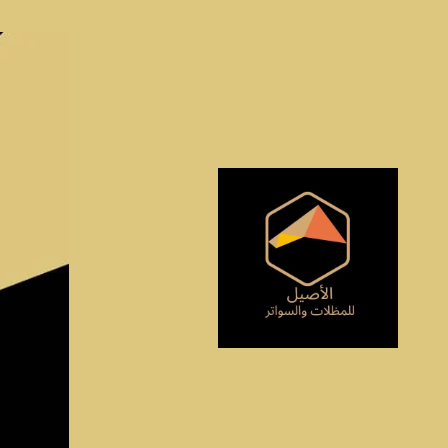
الأصيل للمظلات والسواتر وسندويتش بنل مكة