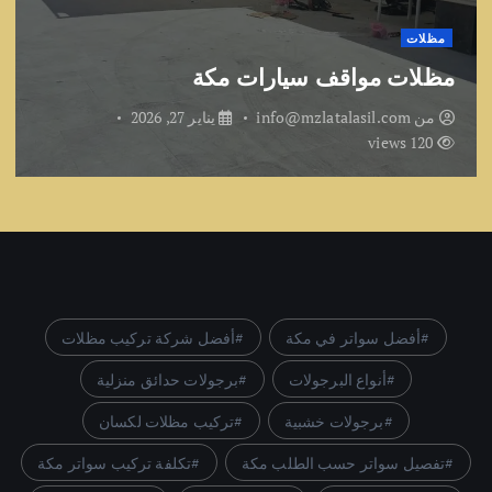
مظلات
مظلات مواقف سيارات مكة
من
info@mzlatalasil.com
يناير 27, 2026
120 views
أفضل سواتر في مكة
أفضل شركة تركيب مظلات
أنواع البرجولات
برجولات حدائق منزلية
برجولات خشبية
تركيب مظلات لكسان
تفصيل سواتر حسب الطلب مكة
تكلفة تركيب سواتر مكة