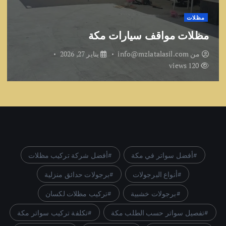
مظلات
مظلات مواقف سيارات مكة
من
info@mzlatalasil.com
يناير 27, 2026
120 views
أفضل سواتر في مكة
أفضل شركة تركيب مظلات
أنواع البرجولات
برجولات حدائق منزلية
برجولات خشبية
تركيب مظلات لكسان
تفصيل سواتر حسب الطلب مكة
تكلفة تركيب سواتر مكة