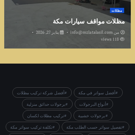
مظلات
مظلات مواقف سيارات مكة
من
info@mzlatalasil.com
يناير 27, 2026
118 views
أفضل سواتر في مكة
أفضل شركة تركيب مظلات
أنواع البرجولات
برجولات حدائق منزلية
برجولات خشبية
تركيب مظلات لكسان
تفصيل سواتر حسب الطلب مكة
تكلفة تركيب سواتر مكة