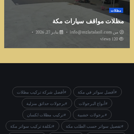
مظلات
مظلات مواقف سيارات مكة
من
info@mzlatalasil.com
يناير 27, 2026
120 views
أفضل سواتر في مكة
أفضل شركة تركيب مظلات
أنواع البرجولات
برجولات حدائق منزلية
برجولات خشبية
تركيب مظلات لكسان
تفصيل سواتر حسب الطلب مكة
تكلفة تركيب سواتر مكة